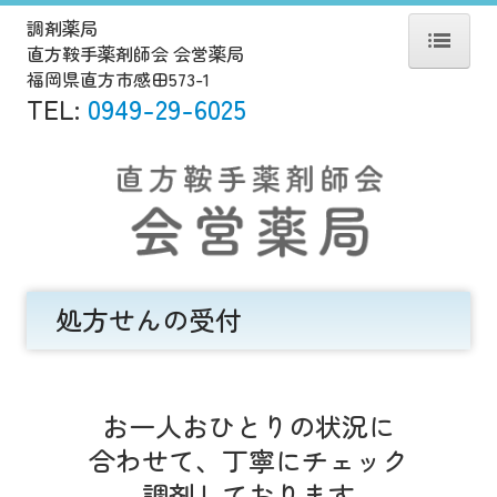
調剤薬局
直方鞍手薬剤師会 会営薬局
福岡県直方市感田573-1
ホーム
TEL:
0949-29-6025
当薬局について
会社案内
処方せんの受付
ジェネリック薬について
処方せんの受付
施設基準
お一人おひとりの状況に

合わせて、丁寧にチェック

調剤しております